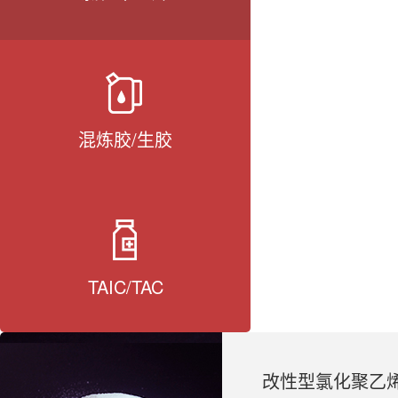
混炼胶/生胶
TAIC/TAC
改性型氯化聚乙