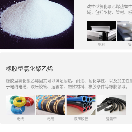
改性型氯化聚乙烯热塑性
域，包括型材、管材、
型材
管
橡胶型氯化聚乙烯
橡胶型氯化聚乙烯因其可以满足耐热、耐油、耐化学性、以及加工性能
于电线电缆、液压胶管、运输带、磁性材料、橡胶杂件等橡胶领域。
电线
电缆
液压胶管
运输带