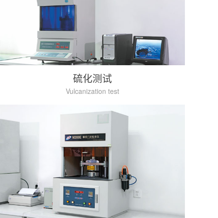
硫化测试
Vulcanization test